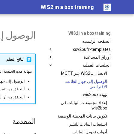
WIS2 in a box training
الوصول إل
WIS2 in a box training
الصفحة الرئيسية
csv2bufr-templates
قالب AWS
أوراق المساعدة
نتائج التعلم
دليل Linux المختصر
قالب DAYCLI
الجلسات العملية
بنهاية هذه الجلسة ال
قالب CLIMAT
الاتصال بـ WIS2 عبر MQTT
Docker cheatsheet
دليل مختصر لـ WIS2 in a box
الوصول إلى جهاز الطالب
الوصول إلى جهاز ال
الافتراضي
التحقق من تثبيت
تهيئة wis2box
التحقق من أن لد
إعداد مجموعات البيانات في
wis2box
تكوين بيانات المحطة الوصفية
المقدمة
استيعاب البيانات للنشر
أدوات تحويل البيانات