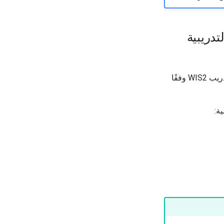
دريبية
قم بتوصيل جهاز الكمبيوتر الخاص بك بشبكة Wi-Fi المحلية التي يتم بثها في الغرفة أثناء تدريب WIS2 وفقًا