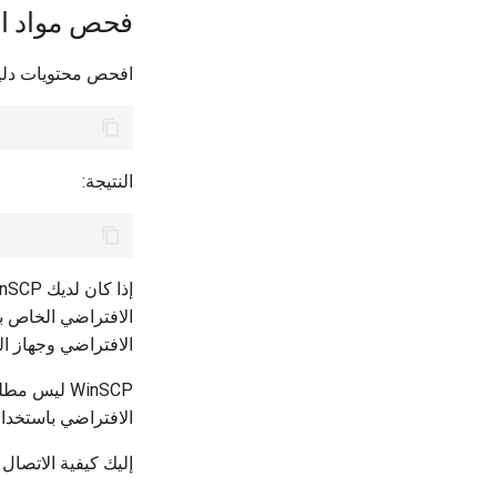
فحص مواد ال
افحص محتويات دليل
النتيجة:
الافتراضي الخاص ب
الافتراضي وجهاز ال
WinSCP ليس
الافتراضي باستخدا
إليك كيفية الاتصال ب