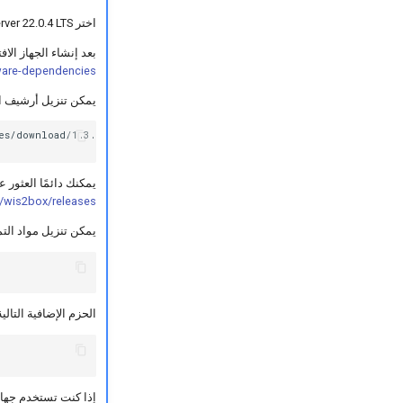
اختر Ubuntu Server 22.0.4 LTS كنظام تشغيل.
بعد إنشاء الجهاز الافتراضي الخاص بك، 
ware-dependencies
يمكن تنزيل أرشيف الإصدار الخاص بـwis2box 
es/download/1.3.0/wis2box-setup-1.3.0.zip

يمكنك دائمًا العثور على أحدث 
/wis2box/releases
يمكن تنزيل مواد الت
الحزم الإضافية التالية من Python مطلوبة لتشغيل مو
إذا كنت تستخدم جهاز الطالب ال