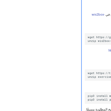
wis2box-
wget
https://
unzip
h
wget
https://t
unzip
pip3
install
m
pip3
install