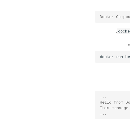
Docker Compo
.
docke
docker
run
...
Hello from D
This message
...