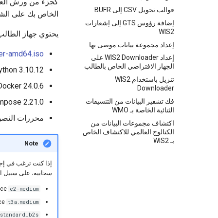
قوالب تحويل CSV إلى BUFR
الخاص بك على الشبكة التد
إضافة رؤوس GTS إلى إشعارات
WIS2
يحتوي جهاز الطالب 
إعداد مجموعة بيانات موصى بها
ver-amd64.iso
إعداد WIS2 Downloader على
الجهاز الافتراضي الخاص بالطالب
ython 3.10.12
تنزيل باستخدام WIS2
Docker 24.0.6
Downloader
فك تشفير البيانات من التنسيقات
mpose 2.21.0
الثنائية الخاصة بـ WMO
محررات النصوص: ano
اكتشاف مجموعات البيانات من
الكتالوج العالمي للاكتشاف الخاص
بـ WIS2
Note
إذا كنت ترغب في إج
سحابية، على سبيل ال
nce
e2-medium
nce
t3a.medium
standard_b2s