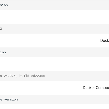
2
n 24.0.6, build ed223bc
se