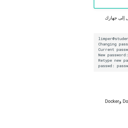
ل إلى جهازك
limper@stude
Changing
pass
Current
passw
New
password:
Retype
new
pa
passwd:
pass
لتتمكن من تشغيل wis2box، يجب أن يحتوي جهاز الطالب الافتراضي على Python وDocker وDocker