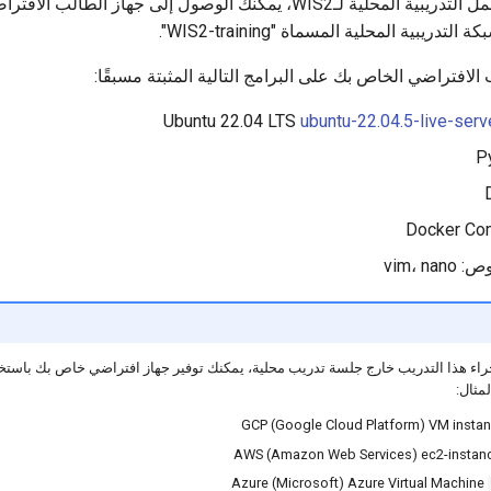
كجزء من ورش العمل التدريبية المحلية لـWIS2، يمكنك الوصول إلى جهاز ال
ريبية المحلية المسماة "WIS2-training".
الافتراضي الخاص بك على البرامج التالية المثبتة مسبقًا:
Ubuntu 22.04 LTS
ubuntu-22.04.5-live-ser
P
Docker Co
vim، n
راء هذا التدريب خارج جلسة تدريب محلية، يمكنك توفير جهاز افتراضي خاص بك باستخ
مثال:
GCP (Google Cloud Platform) VM insta
AWS (Amazon Web Services) ec2-insta
Azure (Microsoft) Azure Virtual Machine