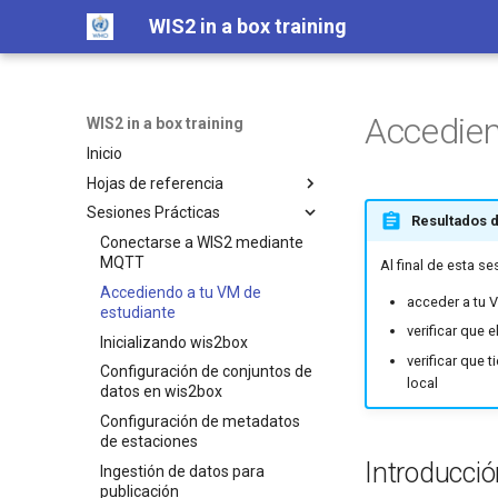
WIS2 in a box training
Accedien
WIS2 in a box training
Inicio
Hojas de referencia
Sesiones Prácticas
Linux cheatsheet
Resultados 
Docker cheatsheet
Conectarse a WIS2 mediante
MQTT
Al final de esta s
WIS2 in a box cheatsheet
Accediendo a tu VM de
acceder a tu 
estudiante
verificar que 
Inicializando wis2box
verificar que 
Configuración de conjuntos de
local
datos en wis2box
Configuración de metadatos
de estaciones
Introducci
Ingestión de datos para
publicación