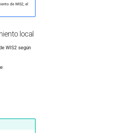
iento de WIS2, el
iento local
o de WIS2 según
e: