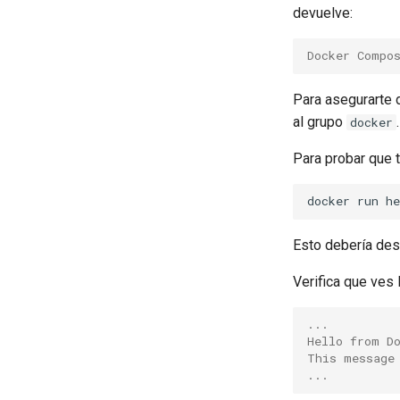
devuelve:
Docker Compo
Para asegurarte 
al grupo
.
docker
Para probar que t
docker
run
Esto debería des
Verifica que ves l
...
Hello from D
This message
...