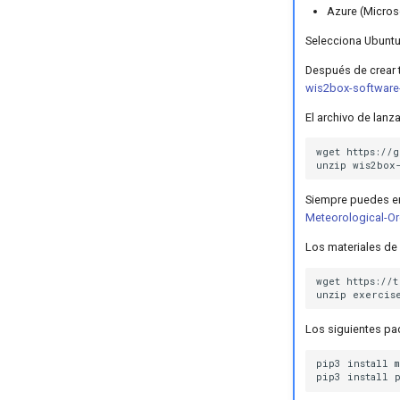
Plantilla DAYCLI
Azure (Micros
Plantilla CLIMAT
Selecciona Ubuntu
Después de crear 
wis2box-software
El archivo de lan
wget
https://
unzip
Siempre puedes en
Meteorological-Or
Los materiales de 
wget
https://t
unzip
Los siguientes paq
pip3
install
m
pip3
install