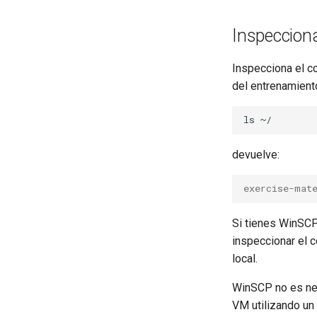
Inspecciona
Inspecciona el c
del entrenamient
ls
devuelve:
exercise-mat
Si tienes WinSCP
inspeccionar el c
local.
WinSCP no es nec
VM utilizando un 