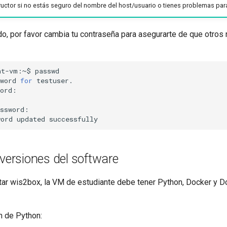
ructor si no estás seguro del nombre del host/usuario o tienes problemas par
o, por favor cambia tu contraseña para asegurarte de que otros
nt-vm:~$
passwd

word
for
testuser.

ord:



ssword:

word
updated
s versiones del software
tar wis2box, la VM de estudiante debe tener Python, Docker y
ón de Python: