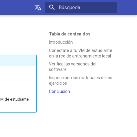
Inicializando búsqueda
English
Français
Tabla de contenidos
Introducción
Español
Conéctate a tu VM de estudiante
中文
en la red de entrenamiento local
Verifica las versiones del
Русский
software
العربية
Inspecciona los materiales de los
ejercicios
Conclusión
 VM de estudiante