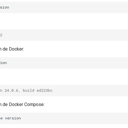
2
ón de Docker:
n 24.0.6, build ed223bc
ión de Docker Compose:
se