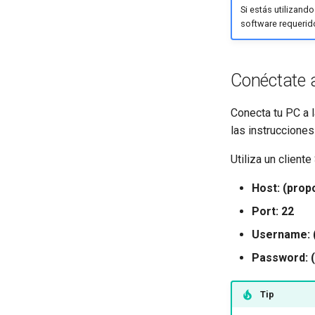
Si estás utilizand
software requerido
Conéctate a
Conecta tu PC a l
las instrucciones
Utiliza un client
Host: (prop
Port: 22
Username: (
Password: (
Tip