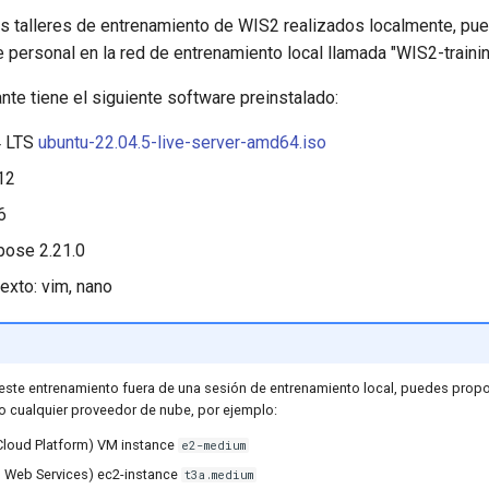
s talleres de entrenamiento de WIS2 realizados localmente, pue
 personal en la red de entrenamiento local llamada "WIS2-trainin
te tiene el siguiente software preinstalado:
4 LTS
ubuntu-22.04.5-live-server-amd64.iso
12
6
ose 2.21.0
exto: vim, nano
 este entrenamiento fuera de una sesión de entrenamiento local, puedes propo
do cualquier proveedor de nube, por ejemplo:
loud Platform) VM instance
e2-medium
Web Services) ec2-instance
t3a.medium