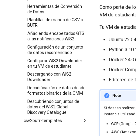
Herramientas de Conversión
Como parte de lo
de Datos
VM de estudiante
Plantillas de mapeo de CSV a
BUFR
Tu VM de estudian
Añadiendo encabezados GTS
a las notificaciones WIS2
Ubuntu 22.0
Configuración de un conjunto
Python 3.10.
de datos recomendado
Docker 24.0.
Configurar WIS2 Downloader
en tu VM de estudiante
Docker Comp
Descargando con WIS2
Editores de t
Downloader
Decodificación de datos desde
formatos binarios de la OMM
Note
Descubriendo conjuntos de
datos del WIS2 Global
Si deseas realizar
Discovery Catalogue
instancia utilizan
csv2bufr-templates
GCP (Google C
Plantilla AWS
AWS (Amazon 