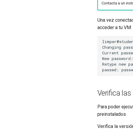
Contacta a un inst
Una vez conectad
acceder a tu VM:
limper@stude
Changing
pass
Current
passw
New
password:
Retype
new
pa
passwd:
pass
Verifica la
Para poder ejecu
preinstalados.
Verifica la versi