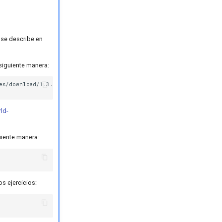
 se describe en
siguiente manera:
es/download/1.3.0/wis2box-setup-1.3.0.zip

ld-
uiente manera:
s ejercicios: