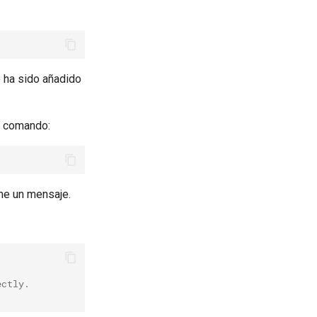
 ha sido añadido
te comando:
me un mensaje.
ectly.