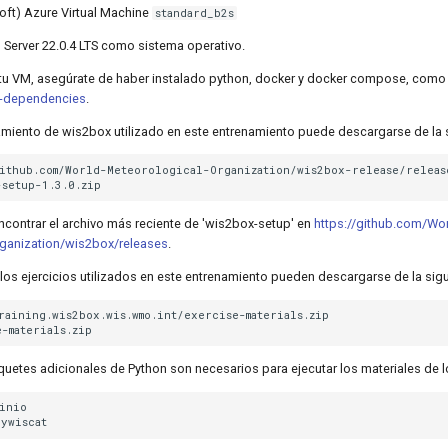
oft) Azure Virtual Machine
standard_b2s
 Server 22.0.4 LTS como sistema operativo.
tu VM, asegúrate de haber instalado python, docker y docker compose, como
-dependencies
.
zamiento de wis2box utilizado en este entrenamiento puede descargarse de la 
github.com/World-Meteorological-Organization/wis2box-release/releas
contrar el archivo más reciente de 'wis2box-setup' en
https://github.com/Wor
ganization/wis2box/releases
.
los ejercicios utilizados en este entrenamiento pueden descargarse de la sig
raining.wis2box.wis.wmo.int/exercise-materials.zip

uetes adicionales de Python son necesarios para ejecutar los materiales de lo
inio
