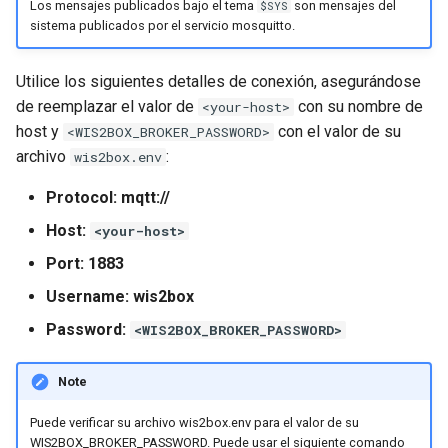
Los mensajes publicados bajo el tema
son mensajes del
$SYS
sistema publicados por el servicio mosquitto.
Utilice los siguientes detalles de conexión, asegurándose
de reemplazar el valor de
con su nombre de
<your-host>
host y
con el valor de su
<WIS2BOX_BROKER_PASSWORD>
archivo
:
wis2box.env
Protocol: mqtt://
Host:
<your-host>
Port: 1883
Username: wis2box
Password:
<WIS2BOX_BROKER_PASSWORD>
Note
Puede verificar su archivo wis2box.env para el valor de su
WIS2BOX_BROKER_PASSWORD. Puede usar el siguiente comando