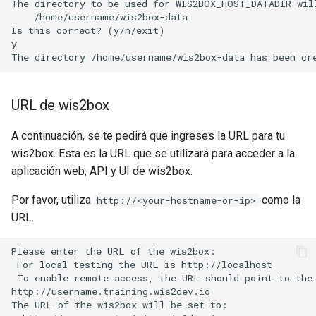
The directory to be used for WIS2BOX_HOST_DATADIR will
    /home/username/wis2box-data

Is this correct? (y/n/exit)

y

URL de wis2box
A continuación, se te pedirá que ingreses la URL para tu
wis2box. Esta es la URL que se utilizará para acceder a la
aplicación web, API y UI de wis2box.
Por favor, utiliza
como la
http://<your-hostname-or-ip>
URL.
Please enter the URL of the wis2box:

 For local testing the URL is http://localhost

 To enable remote access, the URL should point to the 
http://username.training.wis2dev.io

The URL of the wis2box will be set to:
