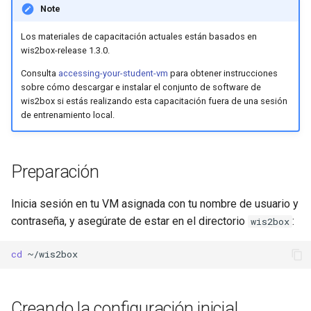
Revisar wis2box.env
Note
d
o
Iniciar wis2box
Los materiales de capacitación actuales están basados en
wis2box-release 1.3.0.
b
wis2box API
Consulta
accessing-your-student-vm
para obtener instrucciones
ú
sobre cómo descargar e instalar el conjunto de software de
wis2box si estás realizando esta capacitación fuera de una sesión
wis2box webapp
s
de entrenamiento local.
q
wis2box-broker
u
Preparación
Conclusión
e
Inicia sesión en tu VM asignada con tu nombre de usuario y
d
contraseña, y asegúrate de estar en el directorio
:
wis2box
a
cd
Creando la configuración inicial