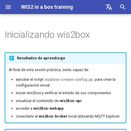
WIS2 in a box training
I
English
n
Français
Inicializando wis2box
Linux cheatsheet
Preparación
Plantilla AWS
i
Español
c
中文
Docker cheatsheet
Creando la configuración
Plantilla DAYCLI
Resultados de aprendizaje
inicial
i
Русский
WIS2 in a box cheatsheet
Plantilla CLIMAT
Al final de esta sesión práctica, serás capaz de:
a
العربية
Directorio wis2box-host-
ejecutar el script
para crear la
wis2box-create-config.py
data
l
configuración inicial
i
iniciar wis2box y verificar el estado de sus componentes
URL de wis2box
visualizar el contenido de
wis2box-api
z
acceder a
wis2box-webapp
Contraseñas de WEBAPP,
a
conectarte al
wis2box-broker
local utilizando MQTT Explorer
STORAGE y BROKER
n