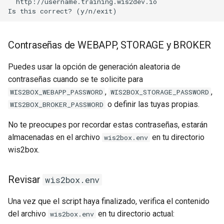
  http://username.training.wis2dev.io

Contraseñas de WEBAPP, STORAGE y BROKER
Puedes usar la opción de generación aleatoria de
contraseñas cuando se te solicite para
,
,
WIS2BOX_WEBAPP_PASSWORD
WIS2BOX_STORAGE_PASSWORD
o definir las tuyas propias.
WIS2BOX_BROKER_PASSWORD
No te preocupes por recordar estas contraseñas, estarán
almacenadas en el archivo
en tu directorio
wis2box.env
wis2box.
Revisar
wis2box.env
Una vez que el script haya finalizado, verifica el contenido
del archivo
en tu directorio actual:
wis2box.env