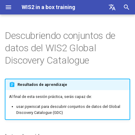
WIS2 in a box training
I
English
n
Français
Descubriendo conjuntos de
Linux cheatsheet
Introducción
Plantilla AWS
i
Español
datos del WIS2 Global
c
中文
Docker cheatsheet
Preparación
Plantilla DAYCLI
Discovery Catalogue
i
Русский
WIS2 in a box cheatsheet
Instalando pywiscat
Plantilla CLIMAT
a
العربية
Resultados de aprendizaje
Encontrando datos con
l
pywiscat
i
Al final de esta sesión práctica, serás capaz de:
z
Conclusión
usar pywiscat para descubrir conjuntos de datos del Global
Discovery Catalogue (GDC)
a
n