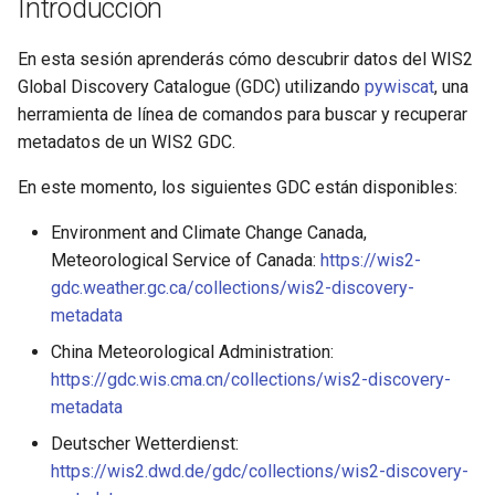
Introducción
d
o
En esta sesión aprenderás cómo descubrir datos del WIS2
Global Discovery Catalogue (GDC) utilizando
pywiscat
, una
b
herramienta de línea de comandos para buscar y recuperar
ú
metadatos de un WIS2 GDC.
s
En este momento, los siguientes GDC están disponibles:
q
Environment and Climate Change Canada,
u
Meteorological Service of Canada:
https://wis2-
gdc.weather.gc.ca/collections/wis2-discovery-
e
metadata
d
China Meteorological Administration:
a
https://gdc.wis.cma.cn/collections/wis2-discovery-
metadata
Deutscher Wetterdienst:
https://wis2.dwd.de/gdc/collections/wis2-discovery-