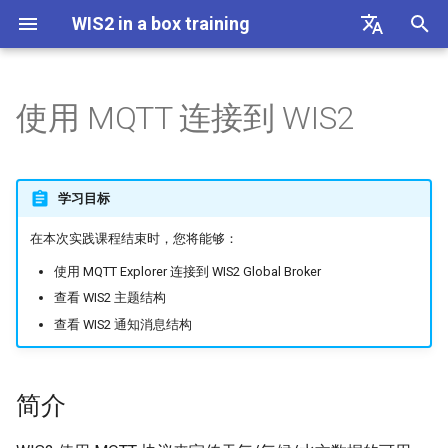
WIS2 in a box training
正
English
在
Français
使用 MQTT 连接到 WIS2
AWS 模板
Linux 速查表
简介
初
Español
始
中文
DAYCLI 模板
Docker 速查表
使用 MQTT Explorer 连接到
学习目标
Global Broker
化
Русский
CLIMAT 模板
WIS2 盒装版速查表
在本次实践课程结束时，您将能够：
搜
العربية
练习 1：查看 WIS2 主题结构
使用 MQTT Explorer 连接到 WIS2 Global Broker
索
查看 WIS2 主题结构
练习 2：查看 WIS2 消息结构
引
查看 WIS2 通知消息结构
擎
练习 3：查看 'origin' 和
'cache' 主题的区别
简介
结论