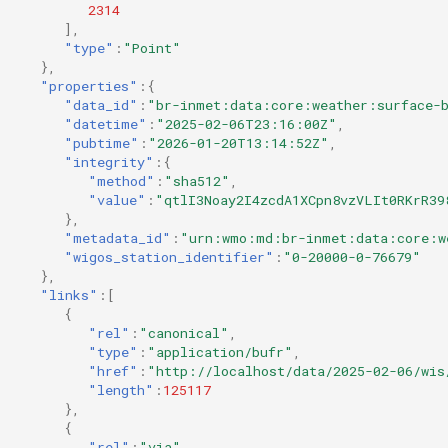
2314
],
"type"
:
"Point"
},
"properties"
:{
"data_id"
:
"br-inmet:data:core:weather:surface-b
"datetime"
:
"2025-02-06T23:16:00Z"
,
"pubtime"
:
"2026-01-20T13:14:52Z"
,
"integrity"
:{
"method"
:
"sha512"
,
"value"
:
"qtlI3Noay2I4zcdA1XCpn8vzVLIt0RKrR39
},
"metadata_id"
:
"urn:wmo:md:br-inmet:data:core:w
"wigos_station_identifier"
:
"0-20000-0-76679"
},
"links"
:[
{
"rel"
:
"canonical"
,
"type"
:
"application/bufr"
,
"href"
:
"http://localhost/data/2025-02-06/wis
"length"
:
125117
},
{
"rel"
:
"via"
,