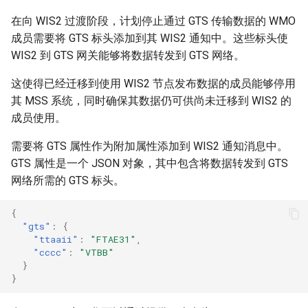
在 WIS2 通知中查看 GTS 标
在向 WIS2 过渡阶段，计划停止通过 GTS 传输数据的 WMO
头
成员需要将 GTS 标头添加到其 WIS2 通知中。这些标头使
WIS2 到 GTS 网关能够将数据转发到 GTS 网络。
练习 2：使用 FM-12 SYNOP
这使得已经迁移到使用 WIS2 节点发布数据的成员能够停用
表单
其 MSS 系统，同时确保其数据仍可供尚未迁移到 WIS2 的
成员使用。
手动提交带有 GTS 标头的
FM-12 SYNOP 表单
需要将 GTS 属性作为附加属性添加到 WIS2 通知消息中。
GTS 属性是一个 JSON 对象，其中包含将数据转发到 GTS
在 WIS2 通知中查看 GTS 标
网络所需的 GTS 标头。
头
{
结论
"gts"
:
{
"ttaaii"
:
"FTAE31"
,
"cccc"
:
"VTBB"
}
}