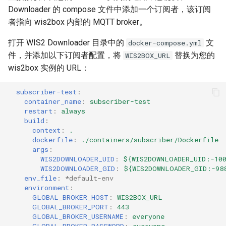
Downloader 的 compose 文件中添加一个订阅者，该订阅
者指向 wis2box 内部的 MQTT broker。
打开 WIS2 Downloader 目录中的
文
docker-compose.yml
件，并添加以下订阅者配置，将
替换为您的
WIS2BOX_URL
wis2box 实例的 URL：
subscriber-test
:
container_name
:
subscriber-test
restart
:
always
build
:
context
:
.
dockerfile
:
./containers/subscriber/Dockerfile
args
:
WIS2DOWNLOADER_UID
:
${WIS2DOWNLOADER_UID:-10
WIS2DOWNLOADER_GID
:
${WIS2DOWNLOADER_GID:-98
env_file
:
*default-env
environment
:
GLOBAL_BROKER_HOST
:
WIS2BOX_URL
GLOBAL_BROKER_PORT
:
443
GLOBAL_BROKER_USERNAME
:
everyone