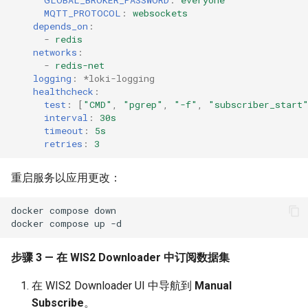
GLOBAL_BROKER_PASSWORD
:
everyone
MQTT_PROTOCOL
:
websockets
depends_on
:
-
redis
networks
:
-
redis-net
logging
:
*loki-logging
healthcheck
:
test
:
[
"CMD"
,
"pgrep"
,
"-f"
,
"subscriber_start
interval
:
30s
timeout
:
5s
retries
:
3
重启服务以应用更改：
docker
compose
down

docker
compose
up
步骤 3 — 在 WIS2 Downloader 中订阅数据集
在 WIS2 Downloader UI 中导航到
Manual
Subscribe
。