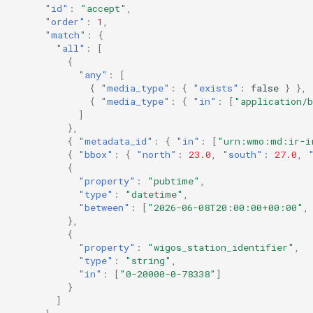
"id"
:
"accept"
,
"order"
:
1
,
"match"
:
{
"all"
:
[
{
"any"
:
[
{
"media_type"
:
{
"exists"
:
false
}
},
{
"media_type"
:
{
"in"
:
[
"application/
]
},
{
"metadata_id"
:
{
"in"
:
[
"urn:wmo:md:ir-i
{
"bbox"
:
{
"north"
:
23.0
,
"south"
:
27.0
,
{
"property"
:
"pubtime"
,
"type"
:
"datetime"
,
"between"
:
[
"2026-06-08T20:00:00+00:00"
,
},
{
"property"
:
"wigos_station_identifier"
,
"type"
:
"string"
,
"in"
:
[
"0-20000-0-78338"
]
}
]