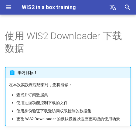
WIS2 in a box training
正
English
在
Français
使用 WIS2 Downloader 下载
AWS 模板
Linux 速查表
简介
初
Español
数据
始
中文
DAYCLI 模板
Docker 速查表
在目录视图中使用
化
Русский
CLIMAT 模板
WIS2 盒装版速查表
练习：查找并订阅数据集
学习目标！
搜
العربية
在本次实践课程结束时，您将能够：
在树视图中使用
索
查找并订阅数据集
引
练习：使用树视图查找并订
使用过滤功能控制下载的文件
擎
阅
使用身份验证下载受访问权限控制的数据集
更改 WIS2 Downloader 的默认设置以适应更高级的使用场景
使用手动订阅视图