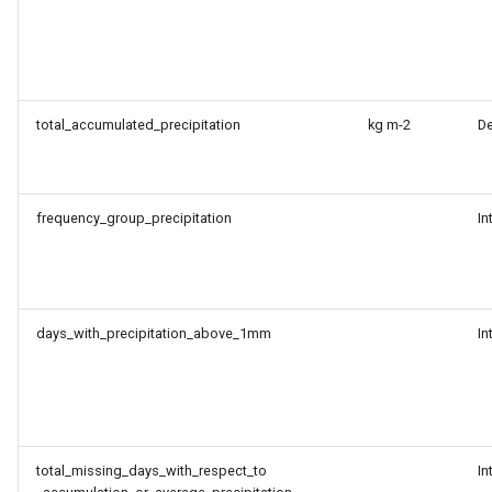
total_accumulated_precipitation
kg m-2
D
frequency_group_precipitation
In
days_with_precipitation_above_1mm
In
total_missing_days_with_respect_to
In