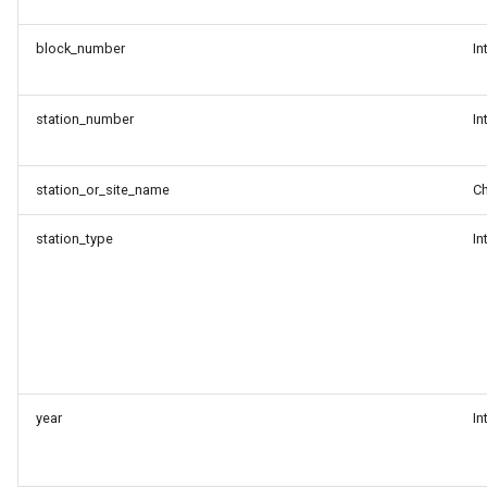
студента
block_number
In
Загрузка с помощью WIS2
Downloader
station_number
In
Декодирование данных из
бинарных форматов ВМО
station_or_site_name
Ch
Обнаружение наборов
station_type
In
данных из WIS2 Global
Discovery Catalogue
year
In