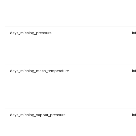
days_missing_pressure
In
days_missing_mean_temperature
In
days_missing_vapour_pressure
In