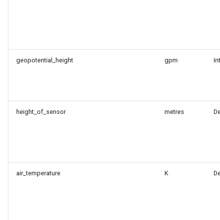
geopotential_height
gpm
In
height_of_sensor
metres
D
air_temperature
K
D