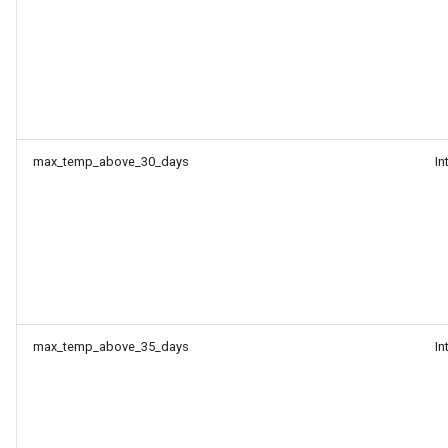
max_temp_above_30_days
In
max_temp_above_35_days
In