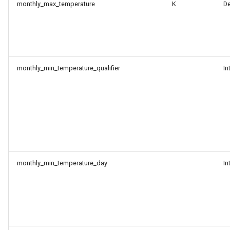
monthly_max_temperature
K
D
monthly_min_temperature_qualifier
In
monthly_min_temperature_day
In