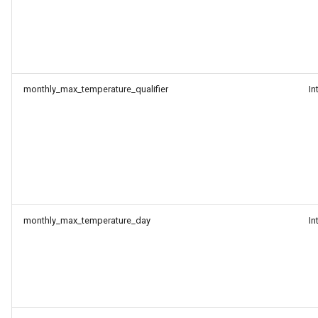
monthly_max_temperature_qualifier
In
monthly_max_temperature_day
In