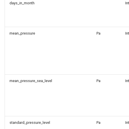
days_in_month
In
mean_pressure
Pa
In
mean_pressure_sea_level
Pa
In
standard_pressure_level
Pa
In