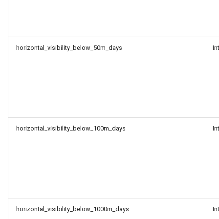
horizontal_visibility_below_50m_days
In
horizontal_visibility_below_100m_days
In
horizontal_visibility_below_1000m_days
In