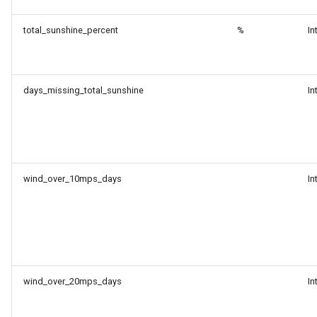
total_sunshine_percent
%
In
days_missing_total_sunshine
In
wind_over_10mps_days
In
wind_over_20mps_days
In