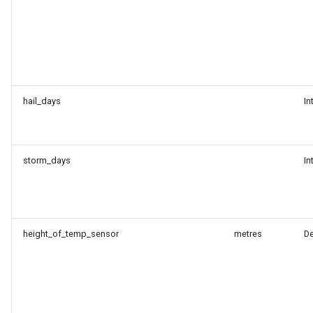
hail_days
In
storm_days
In
height_of_temp_sensor
metres
D