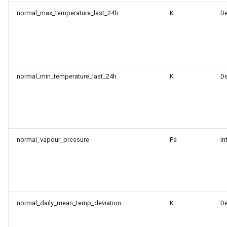
normal_max_temperature_last_24h
K
D
normal_min_temperature_last_24h
K
D
normal_vapour_pressure
Pa
In
normal_daily_mean_temp_deviation
K
D