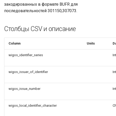
и
закодированных в формате BUFR для
Загрузка данных для
последовательностей 301150,307073.
я
публикации
п
Инструменты для
Столбцы CSV и описание
о
преобразования данных
и
Column
Units
D
Шаблоны сопоставления
с
CSV-to-BUFR
wigos_identifier_series
In
к
Добавление заголовков
а
GTS к уведомлениям WIS2
wigos_issuer_of_identifier
In
Настройка
рекомендованного набора
wigos_issue_number
In
данных
wigos_local_identifier_character
Ch
Настройка WIS2 Downloader
на виртуальной машине