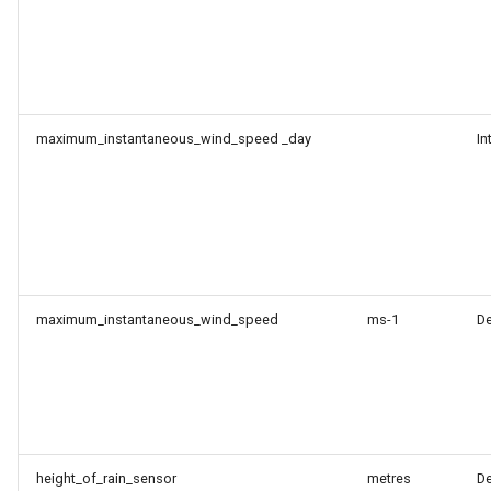
maximum_instantaneous_wind_speed _day
In
maximum_instantaneous_wind_speed
ms-1
D
height_of_rain_sensor
metres
D