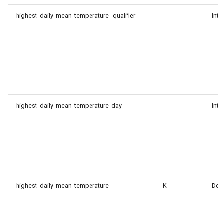
highest_daily_mean_temperature _qualifier
In
highest_daily_mean_temperature_day
In
highest_daily_mean_temperature
K
D