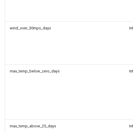
wind_over_30mps_days
In
max_temp_below_zero_days
In
max_temp_above_25_days
In