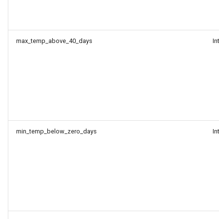
max_temp_above_40_days
In
min_temp_below_zero_days
In