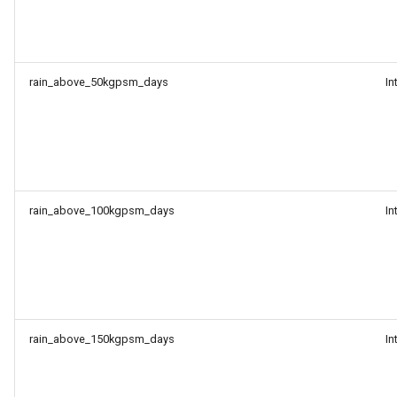
rain_above_50kgpsm_days
In
rain_above_100kgpsm_days
In
rain_above_150kgpsm_days
In