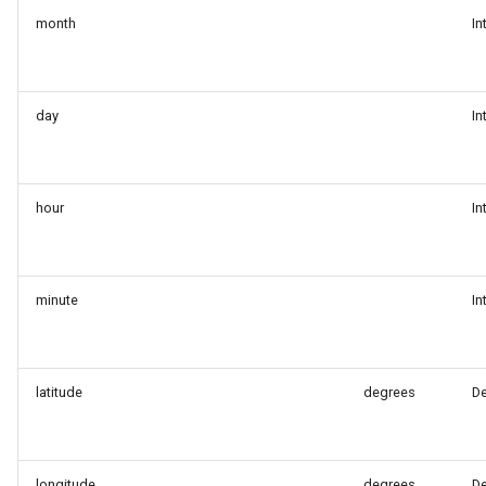
month
In
day
In
hour
In
minute
In
latitude
degrees
D
longitude
degrees
D