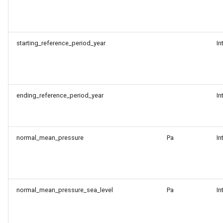
starting_reference_period_year
In
ending_reference_period_year
In
normal_mean_pressure
Pa
In
normal_mean_pressure_sea_level
Pa
In