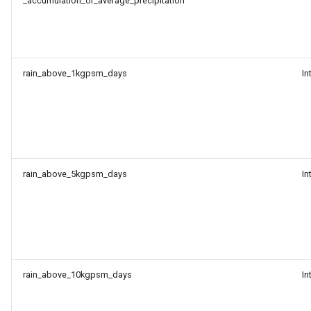
_accumulation_or_average_precipitation
rain_above_1kgpsm_days
In
rain_above_5kgpsm_days
In
rain_above_10kgpsm_days
In