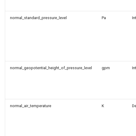
normal_standard_pressure_level
Pa
In
normal_geopotential_height_of_pressure_level
gpm
In
normal_air_temperature
K
D