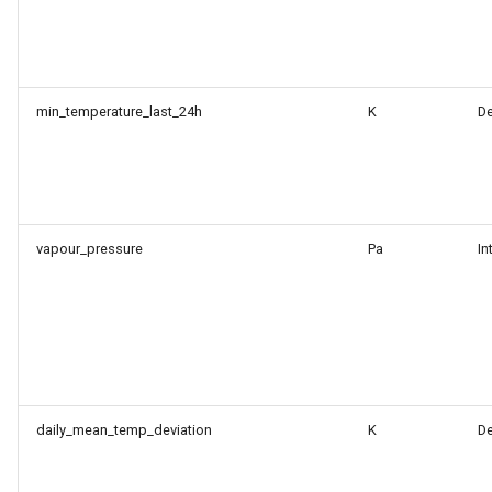
min_temperature_last_24h
K
D
vapour_pressure
Pa
In
daily_mean_temp_deviation
K
D