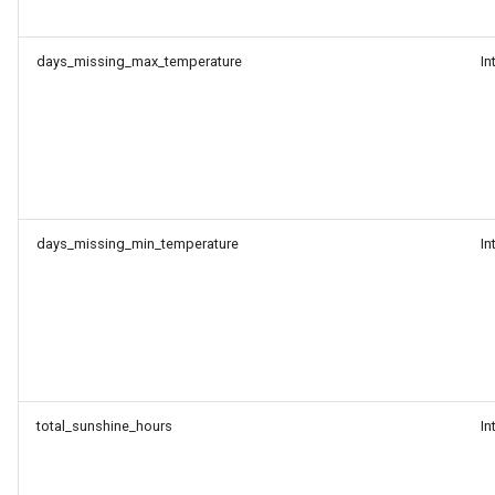
days_missing_max_temperature
In
days_missing_min_temperature
In
total_sunshine_hours
In