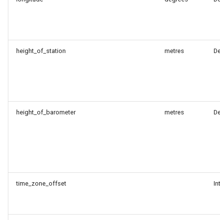
height_of_station
metres
D
height_of_barometer
metres
D
time_zone_offset
In