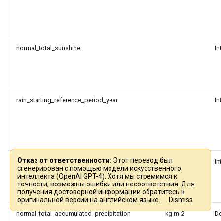
normal_total_sunshine
In
rain_starting_reference_period_year
In
Отказ от ответственности:
Этот перевод был
rain_ending_reference_period_year
In
сгенерирован с помощью модели искусственного
интеллекта (OpenAI GPT-4). Хотя мы стремимся к
точности, возможны ошибки или несоответствия. Для
получения достоверной информации обратитесь к
оригинальной версии на английском языке.
Dismiss
normal_total_accumulated_precipitation
kg m-2
D