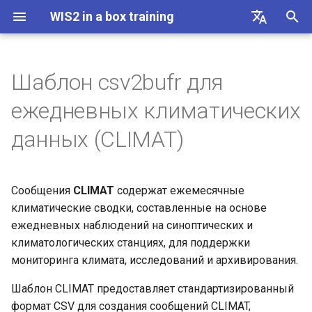
WIS2 in a box training
И
English
н
Français
Шаблон csv2bufr для
Столбцы CSV и описание
Подключение к WIS2 через
Шпаргалка по Linux
и
Español
ежедневных климатических
MQTT
ц
中文
Пример
Шпаргалка по Docker
данных (CLIMAT)
Доступ к вашей учебной
и
Русский
виртуальной машине (VM)
Шпаргалка WIS2 in a box
а
العربية
Сообщения
CLIMAT
содержат ежемесячные
Инициализация wis2box
л
климатические сводки, составленные на основе
и
ежедневных наблюдений на синоптических и
Настройка наборов данных
климатологических станциях, для поддержки
в wis2box
з
мониторинга климата, исследований и архивирования.
а
Настройка метаданных
Шаблон CLIMAT предоставляет стандартизированный
ц
станции
формат CSV для создания сообщений CLIMAT,