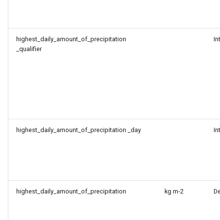
highest_daily_amount_of_precipitation
In
_qualifier
highest_daily_amount_of_precipitation _day
In
highest_daily_amount_of_precipitation
kg m-2
D