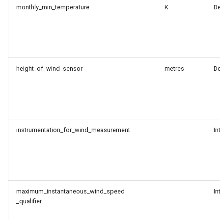
monthly_min_temperature
K
D
height_of_wind_sensor
metres
D
instrumentation_for_wind_measurement
In
maximum_instantaneous_wind_speed
In
_qualifier