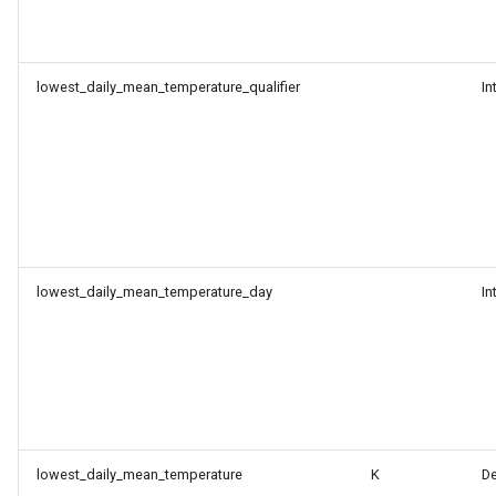
lowest_daily_mean_temperature_qualifier
In
lowest_daily_mean_temperature_day
In
lowest_daily_mean_temperature
K
D