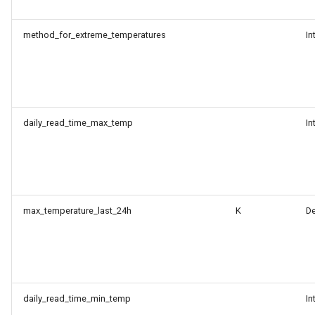
method_for_extreme_temperatures
In
daily_read_time_max_temp
In
max_temperature_last_24h
K
D
daily_read_time_min_temp
In