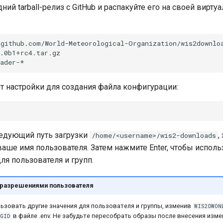
ний tarball-релиз с GitHub и распакуйте его на своей вирт
github.com/World-Meteorological-Organization/wis2downloa
пт настройки для создания файла конфигурации:
едующий путь загрузки
,
/home/<username>/wis2-downloads
ваше имя пользователя. Затем нажмите Enter, чтобы исполь
ля пользователя и групп.
 разрешениями пользователя
ьзовать другие значения для пользователя и группы, изменив
WIS2DWON
в файле .env. Не забудьте пересобрать образы после внесения изме
GID