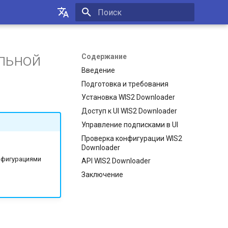
Инициализация поиска
English
Français
льной
Содержание
Введение
Español
Подготовка и требования
中文
Установка WIS2 Downloader
Русский
Доступ к UI WIS2 Downloader
Управление подписками в UI
العربية
Проверка конфигурации WIS2
Downloader
нфигурациями
API WIS2 Downloader
Заключение