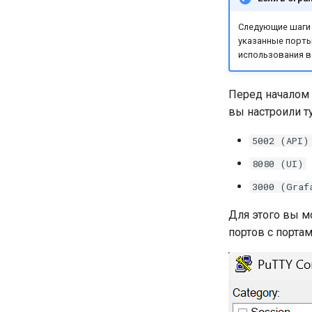
Шпаргалка по Linux
Шпаргалка по Docker
Следующие шаги н
указанные порты
Шпаргалка WIS2 in a box
использования в
Перед началом 
вы настроили т
5002 (API)
8080 (UI)
3000 (Graf
Для этого вы м
портов с портам