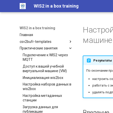
WIS2 in a box training
Настрой
WIS2 in a box training
Главная
машине 
csv2bufr-templates
Практические занятия
Шаблон AWS
Шаблон DAYCLI
Подключение к WIS2 через
MQTT
Результаты 
Шаблон CLIMAT
Доступ к вашей учебной
По окончании пр
виртуальной машине (VM)
Инициализация wis2box
настроить со
Настройка наборов данных в
работать с э
wis2box
удалять подп
Настройка метаданных
станции
Загрузка данных для
Введение
публикации