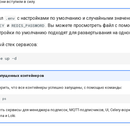
они вступили в силу.
йл
с настройками по умолчанию и случайными значен
.env
и
. Вы можете просмотреть файл с по
EY
REDIS_PASSWORD
тройки по умолчанию подходят для развертывания на одно
ый стек сервисов:
se
up
апущенных контейнеров
рить, что все контейнеры успешно запущены, с помощью команды:
e
ь сервисы для менеджера подписок, MQTT-подписчиков, UI, Celery-ворк
na и Loki.