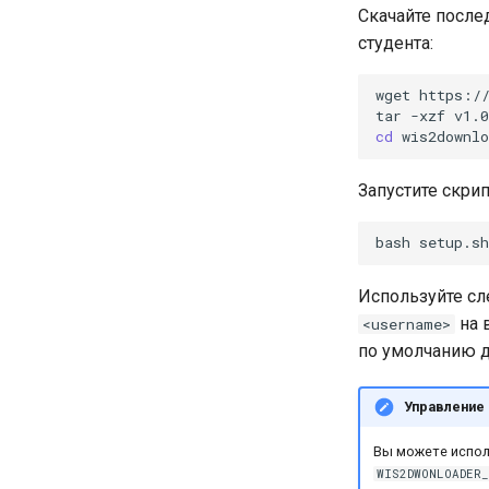
Скачайте послед
студента:
wget
https://
tar
-xzf
cd
Запустите скри
bash
Используйте сл
на 
<username>
по умолчанию д
Управление
Вы можете испол
WIS2DWONLOADER_