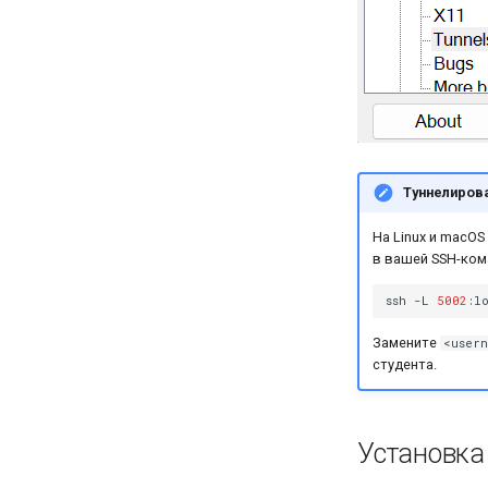
Туннелирова
На Linux и macOS
в вашей SSH-ком
ssh
-L
5002
:l
Замените
<usern
студента.
Установка