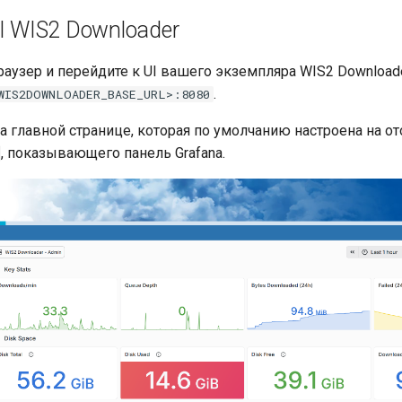
I WIS2 Downloader
раузер и перейдите к UI вашего экземпляра WIS2 Downloade
.
WIS2DOWNLOADER_BASE_URL>:8080
а главной странице, которая по умолчанию настроена на о
, показывающего панель Grafana.