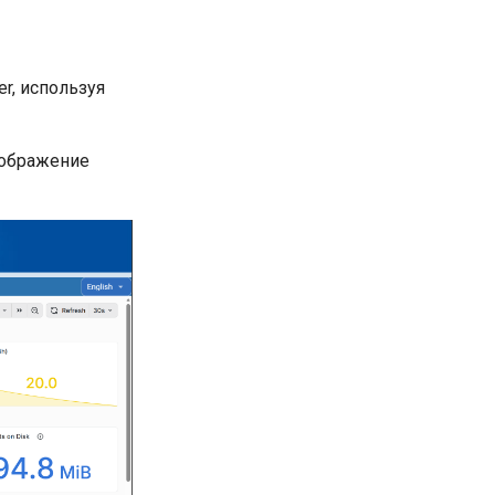
r, используя
тображение