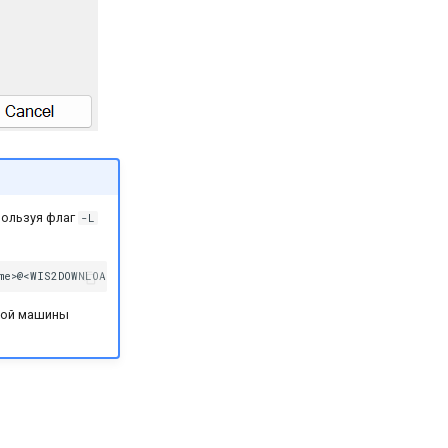
пользуя флаг
-L
ной машины