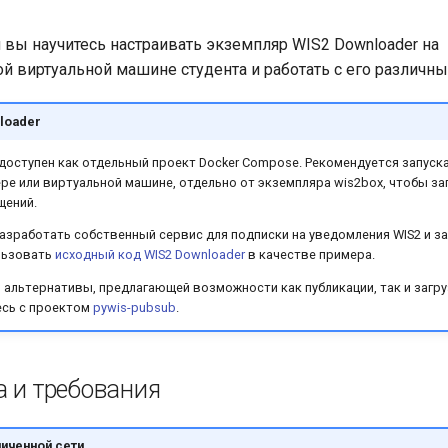
и вы научитесь настраивать экземпляр WIS2 Downloader на
й виртуальной машине студента и работать с его различн
loader
доступен как отдельный проект Docker Compose. Рекомендуется запуска
ре или виртуальной машине, отдельно от экземпляра wis2box, чтобы за
щений.
азработать собственный сервис для подписки на уведомления WIS2 и за
льзовать
исходный код WIS2 Downloader
в качестве примера.
й альтернативы, предлагающей возможности как публикации, так и загр
есь с проектом
pywis-pubsub
.
а и требования
ниченной сети