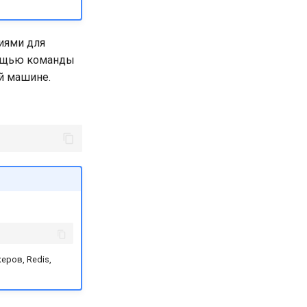
иями для
мощью команды
й машине.
еров, Redis,