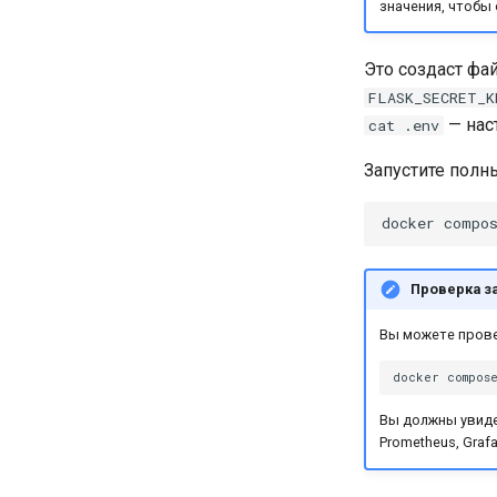
значения, чтобы 
Это создаст фа
FLASK_SECRET_K
— нас
cat .env
Запустите полн
docker
compo
Проверка з
Вы можете прове
docker
compos
Вы должны увидет
Prometheus, Grafa