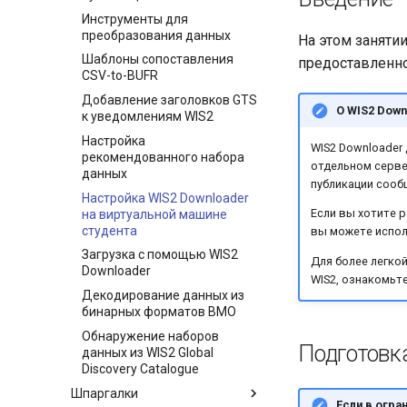
Инструменты для
преобразования данных
На этом заняти
Шаблоны сопоставления
предоставленно
CSV-to-BUFR
Добавление заголовков GTS
О WIS2 Down
к уведомлениям WIS2
Настройка
WIS2 Downloader 
рекомендованного набора
отдельном серве
данных
публикации сооб
Настройка WIS2 Downloader
Если вы хотите р
на виртуальной машине
студента
вы можете испо
Загрузка с помощью WIS2
Для более легко
Downloader
WIS2, ознакомьт
Декодирование данных из
бинарных форматов ВМО
Обнаружение наборов
Подготовк
данных из WIS2 Global
Discovery Catalogue
Шпаргалки
Если в огра