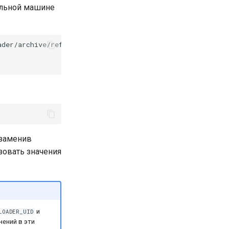
уальной машине
der/archive/refs/tags/v1.0.0b1+rc4.tar.gz

 заменив
зовать значения
и
LOADER_UID
нений в эти