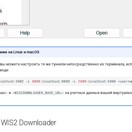
ние на Linux и macOS
 вы можете настроить те же туннели непосредственно из терминала, ис
анде:
ocalhost:5002
-L
8080
:localhost:8080
-L
3000
:localhost:3000
и
на учетные данные вашей виртуаль
ame>
<WIS2DOWNLOADER_BASE_URL>
 WIS2 Downloader